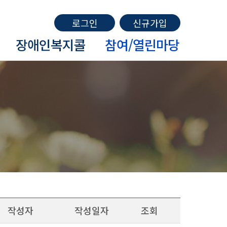
로그인
신규가입
장애인복지콜
참여/열린마당
작성자
작성일자
조회