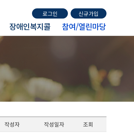
로그인
신규가입
장애인복지콜
참여/열린마당
작성자
작성일자
조회