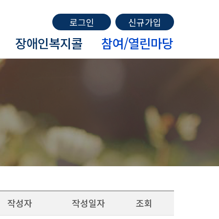
로그인
신규가입
장애인복지콜
참여/열린마당
작성자
작성일자
조회